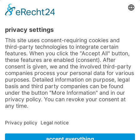
unser Online-Buchungssytem möglich.
Klicke Sie einfach auf den Direkt-Buchen-
Button. Hier können Sie Stellplätze ab
einer Nacht und Unterkünfte ab drei
Nächten buchen und sich Ihren
Wunschplatz selbst aussuchen.
Selbstverständlich sind wir auch gerne
per E-Mail erreichbar.
DIREKT BUCHEN